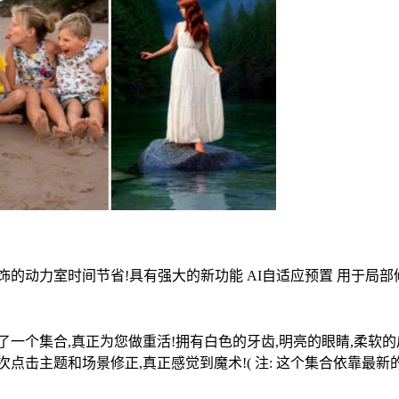
的动力室时间节省!具有强大的新功能 AI自适应预置 用于局部
一个集合,真正为您做重活!拥有白色的牙齿,明亮的眼睛,柔软的
击主题和场景修正,真正感觉到魔术!( 注: 这个集合依靠最新的A