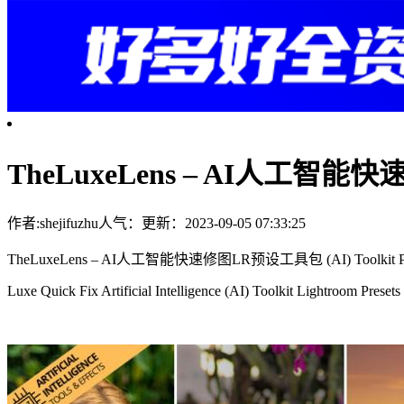
TheLuxeLens – AI人工智
作者:shejifuzhu
人气：
更新：2023-09-05 07:33:25
TheLuxeLens – AI人工智能快速修图LR预设工具包 (AI) Toolkit Pr
Luxe Quick Fix Artificial Intelligence (AI) Toolkit Lightroom Presets