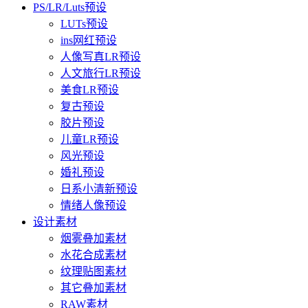
PS/LR/Luts预设
LUTs预设
ins网红预设
人像写真LR预设
人文旅行LR预设
美食LR预设
复古预设
胶片预设
儿童LR预设
风光预设
婚礼预设
日系小清新预设
情绪人像预设
设计素材
烟雾叠加素材
水花合成素材
纹理贴图素材
其它叠加素材
RAW素材