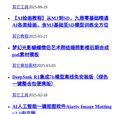
其它工具
2025-09-19
【AI绘画教程】从MJ到SD，九周零基础精通
AI各类绘画，含MJ基础至SD模型训练全方位
其它教程
2025-03-21
梦幻光影蝴蝶情侣艺术照结婚照影楼后期合成
psd素材模板
其它叠加素材
2025-03-03
DeepSeek R1集成7b模型离线免安装版（绿色
一键整合包便携版）
其它工具
2025-02-18
AI人工智能一键抠图软件Aiarty Image Matting
v2.1中文版