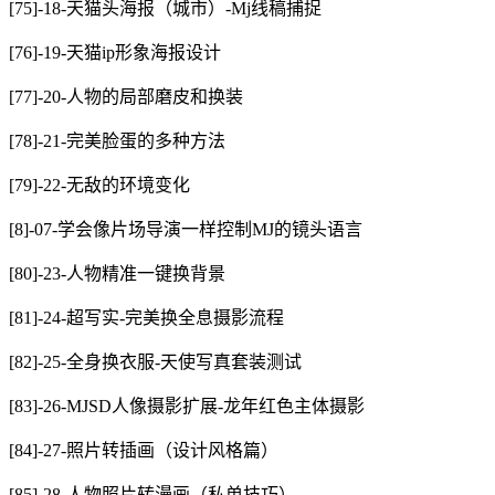
[75]-18-天猫头海报（城市）-Mj线稿捕捉
[76]-19-天猫ip形象海报设计
[77]-20-人物的局部磨皮和换装
[78]-21-完美脸蛋的多种方法
[79]-22-无敌的环境变化
[8]-07-学会像片场导演一样控制MJ的镜头语言
[80]-23-人物精准一键换背景
[81]-24-超写实-完美换全息摄影流程
[82]-25-全身换衣服-天使写真套装测试
[83]-26-MJSD人像摄影扩展-龙年红色主体摄影
[84]-27-照片转插画（设计风格篇）
[85]-28-人物照片转漫画（私单技巧）