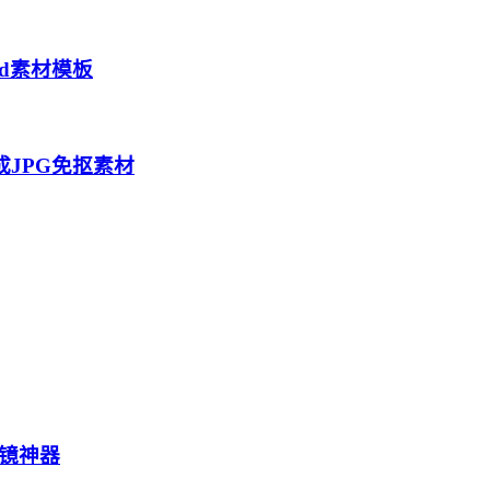
d素材模板
成JPG免抠素材
滤镜神器