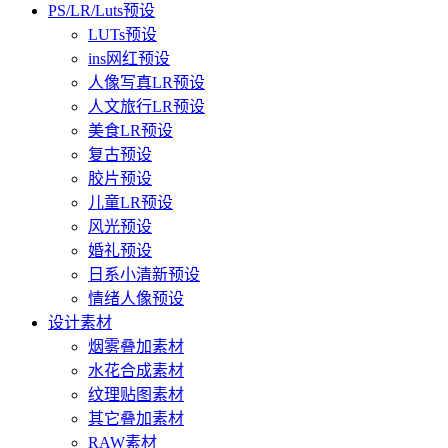
PS/LR/Luts预设
LUTs预设
ins网红预设
人像写真LR预设
人文旅行LR预设
美食LR预设
复古预设
胶片预设
儿童LR预设
风光预设
婚礼预设
日系小清新预设
情绪人像预设
设计素材
烟雾叠加素材
水花合成素材
纹理贴图素材
其它叠加素材
RAW素材