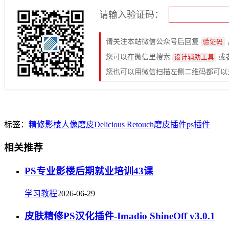
请输入验证码：
请关注本站微信公众号后回复
验证码
您可以在微信里搜索
或
设计辅助工具
您也可以用微信扫描左侧二维码都可以
标签：
精修
影楼
人像磨皮
Delicious Retouch
磨皮插件
ps插件
相关推荐
PS专业影楼后期就业培训43课
学习教程
2026-06-29
皮肤精修PS汉化插件-Imadio ShineOff v3.0.1