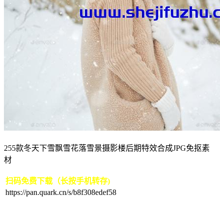
255款冬天下雪飘雪花落雪景摄影楼后期特效合成JPG免抠素
材
扫码免费下载（长按手机转存)
https://pan.quark.cn/s/b8f308edef58