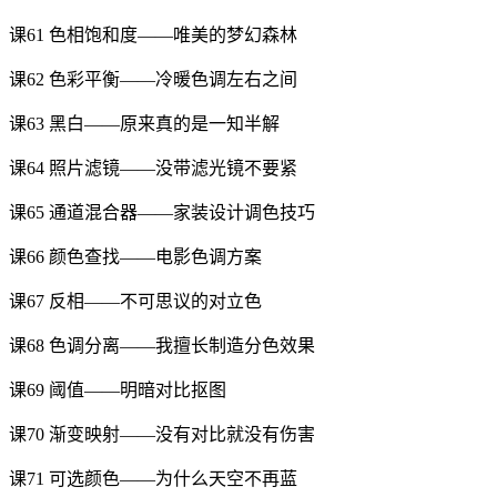
课61 色相饱和度——唯美的梦幻森林
课62 色彩平衡——冷暖色调左右之间
课63 黑白——原来真的是一知半解
课64 照片滤镜——没带滤光镜不要紧
课65 通道混合器——家装设计调色技巧
课66 颜色查找——电影色调方案
课67 反相——不可思议的对立色
课68 色调分离——我擅长制造分色效果
课69 阈值——明暗对比抠图
课70 渐变映射——没有对比就没有伤害
课71 可选颜色——为什么天空不再蓝