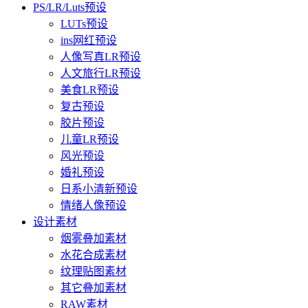
PS/LR/Luts预设
LUTs预设
ins网红预设
人像写真LR预设
人文旅行LR预设
美食LR预设
复古预设
胶片预设
儿童LR预设
风光预设
婚礼预设
日系小清新预设
情绪人像预设
设计素材
烟雾叠加素材
水花合成素材
纹理贴图素材
其它叠加素材
RAW素材