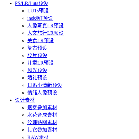
PS/LR/Luts预设
LUTs预设
ins网红预设
人像写真LR预设
人文旅行LR预设
美食LR预设
复古预设
胶片预设
儿童LR预设
风光预设
婚礼预设
日系小清新预设
情绪人像预设
设计素材
烟雾叠加素材
水花合成素材
纹理贴图素材
其它叠加素材
RAW素材