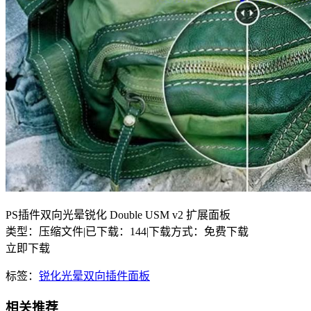
PS插件双向光晕锐化 Double USM v2 扩展面板
类型：压缩文件
|
已下载：144
|
下载方式：免费下载
立即下载
标签：
锐化
光晕
双向
插件
面板
相关推荐