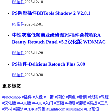
PS插件
2025-12-10
PS阴影插件BBTools Shadow 2 V2.8.1
PS插件
2025-12-01
中性灰高低频商业级修图PS插件含教程RA
Beauty Retouch Panel v5.2汉化版 WIN/MAC
PS插件
2025-11-28
PS插件-Delicious Retouch Plus 5.09
PS插件
2025-10-30
更多标签
#
Photoshop
#
插件
#
人像
#
一键
#
预设
#
调色
#
后期
#
滤镜
#
教程
#
汉化版
#
中文版
#
中文
#
入门
#
基础
#
视频
#
课程
#
实战
#
工具
#
素材
#
摄影
#
CDR
#
剪辑
#
Lightroom
#
illustrator
#
LR预设