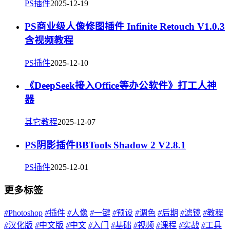
PS插件
2025-12-19
PS商业级人像修图插件 Infinite Retouch V1.0.3
含视频教程
PS插件
2025-12-10
《DeepSeek接入Office等办公软件》打工人神
器
其它教程
2025-12-07
PS阴影插件BBTools Shadow 2 V2.8.1
PS插件
2025-12-01
更多标签
#
Photoshop
#
插件
#
人像
#
一键
#
预设
#
调色
#
后期
#
滤镜
#
教程
#
汉化版
#
中文版
#
中文
#
入门
#
基础
#
视频
#
课程
#
实战
#
工具