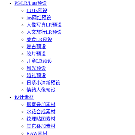
PS/LR/Luts预设
LUTs预设
ins网红预设
人像写真LR预设
人文旅行LR预设
美食LR预设
复古预设
胶片预设
儿童LR预设
风光预设
婚礼预设
日系小清新预设
情绪人像预设
设计素材
烟雾叠加素材
水花合成素材
纹理贴图素材
其它叠加素材
RAW素材