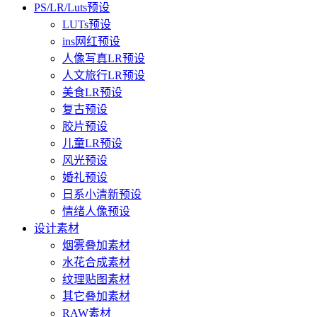
PS/LR/Luts预设
LUTs预设
ins网红预设
人像写真LR预设
人文旅行LR预设
美食LR预设
复古预设
胶片预设
儿童LR预设
风光预设
婚礼预设
日系小清新预设
情绪人像预设
设计素材
烟雾叠加素材
水花合成素材
纹理贴图素材
其它叠加素材
RAW素材