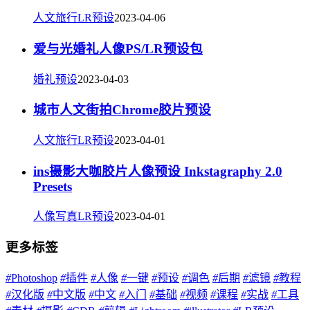
人文旅行LR预设
2023-04-06
爱与光婚礼人像PS/LR预设包
婚礼预设
2023-04-03
城市人文街拍Chrome胶片预设
人文旅行LR预设
2023-04-01
ins摄影大咖胶片人像预设 Inkstagraphy 2.0
Presets
人像写真LR预设
2023-04-01
更多标签
#
Photoshop
#
插件
#
人像
#
一键
#
预设
#
调色
#
后期
#
滤镜
#
教程
#
汉化版
#
中文版
#
中文
#
入门
#
基础
#
视频
#
课程
#
实战
#
工具