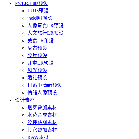
PS/LR/Luts预设
LUTs预设
ins网红预设
人像写真LR预设
人文旅行LR预设
美食LR预设
复古预设
胶片预设
儿童LR预设
风光预设
婚礼预设
日系小清新预设
情绪人像预设
设计素材
烟雾叠加素材
水花合成素材
纹理贴图素材
其它叠加素材
RAW素材