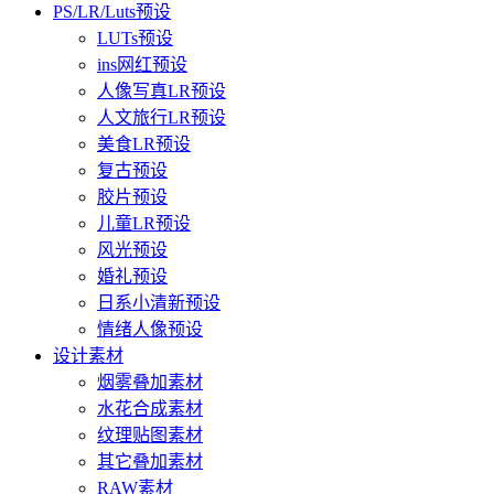
PS/LR/Luts预设
LUTs预设
ins网红预设
人像写真LR预设
人文旅行LR预设
美食LR预设
复古预设
胶片预设
儿童LR预设
风光预设
婚礼预设
日系小清新预设
情绪人像预设
设计素材
烟雾叠加素材
水花合成素材
纹理贴图素材
其它叠加素材
RAW素材