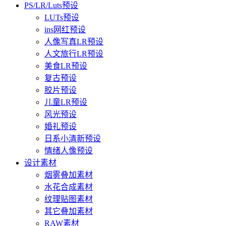
PS/LR/Luts预设
LUTs预设
ins网红预设
人像写真LR预设
人文旅行LR预设
美食LR预设
复古预设
胶片预设
儿童LR预设
风光预设
婚礼预设
日系小清新预设
情绪人像预设
设计素材
烟雾叠加素材
水花合成素材
纹理贴图素材
其它叠加素材
RAW素材