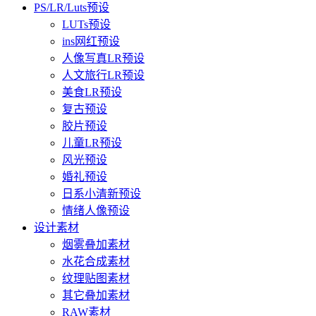
PS/LR/Luts预设
LUTs预设
ins网红预设
人像写真LR预设
人文旅行LR预设
美食LR预设
复古预设
胶片预设
儿童LR预设
风光预设
婚礼预设
日系小清新预设
情绪人像预设
设计素材
烟雾叠加素材
水花合成素材
纹理贴图素材
其它叠加素材
RAW素材