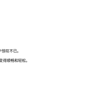
的客户惊叹不已。
变得顺畅和轻松。