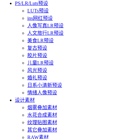
PS/LR/Luts预设
LUTs预设
ins网红预设
人像写真LR预设
人文旅行LR预设
美食LR预设
复古预设
胶片预设
儿童LR预设
风光预设
婚礼预设
日系小清新预设
情绪人像预设
设计素材
烟雾叠加素材
水花合成素材
纹理贴图素材
其它叠加素材
RAW素材