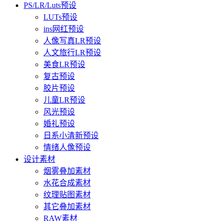
PS/LR/Luts预设
LUTs预设
ins网红预设
人像写真LR预设
人文旅行LR预设
美食LR预设
复古预设
胶片预设
儿童LR预设
风光预设
婚礼预设
日系小清新预设
情绪人像预设
设计素材
烟雾叠加素材
水花合成素材
纹理贴图素材
其它叠加素材
RAW素材