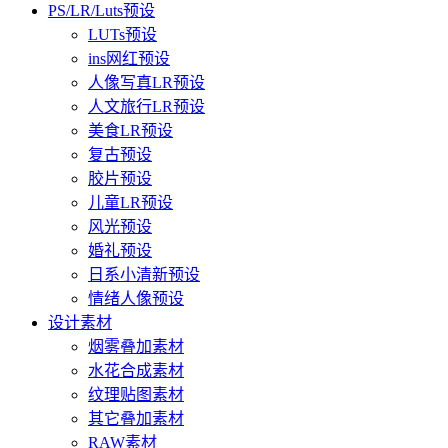
PS/LR/Luts预设
LUTs预设
ins网红预设
人像写真LR预设
人文旅行LR预设
美食LR预设
复古预设
胶片预设
儿童LR预设
风光预设
婚礼预设
日系小清新预设
情绪人像预设
设计素材
烟雾叠加素材
水花合成素材
纹理贴图素材
其它叠加素材
RAW素材