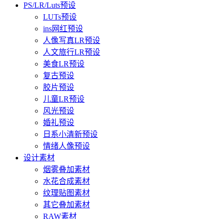
PS/LR/Luts预设
LUTs预设
ins网红预设
人像写真LR预设
人文旅行LR预设
美食LR预设
复古预设
胶片预设
儿童LR预设
风光预设
婚礼预设
日系小清新预设
情绪人像预设
设计素材
烟雾叠加素材
水花合成素材
纹理贴图素材
其它叠加素材
RAW素材