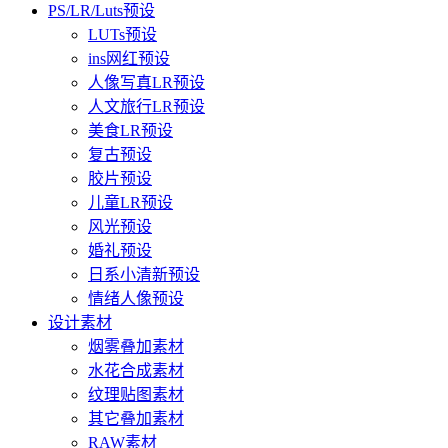
PS/LR/Luts预设
LUTs预设
ins网红预设
人像写真LR预设
人文旅行LR预设
美食LR预设
复古预设
胶片预设
儿童LR预设
风光预设
婚礼预设
日系小清新预设
情绪人像预设
设计素材
烟雾叠加素材
水花合成素材
纹理贴图素材
其它叠加素材
RAW素材