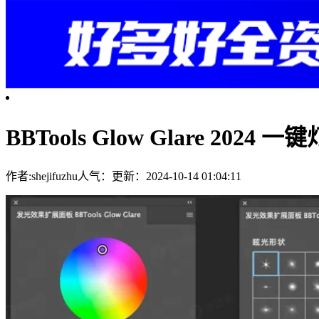
BBTools Glow Glare 202
作者:shejifuzhu
人气：
更新：2024-10-14 01:04:11