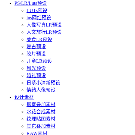
PS/LR/Luts预设
LUTs预设
ins网红预设
人像写真LR预设
人文旅行LR预设
美食LR预设
复古预设
胶片预设
儿童LR预设
风光预设
婚礼预设
日系小清新预设
情绪人像预设
设计素材
烟雾叠加素材
水花合成素材
纹理贴图素材
其它叠加素材
RAW素材