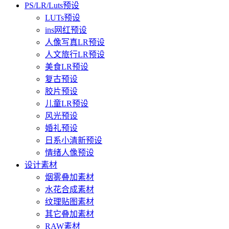
PS/LR/Luts预设
LUTs预设
ins网红预设
人像写真LR预设
人文旅行LR预设
美食LR预设
复古预设
胶片预设
儿童LR预设
风光预设
婚礼预设
日系小清新预设
情绪人像预设
设计素材
烟雾叠加素材
水花合成素材
纹理贴图素材
其它叠加素材
RAW素材