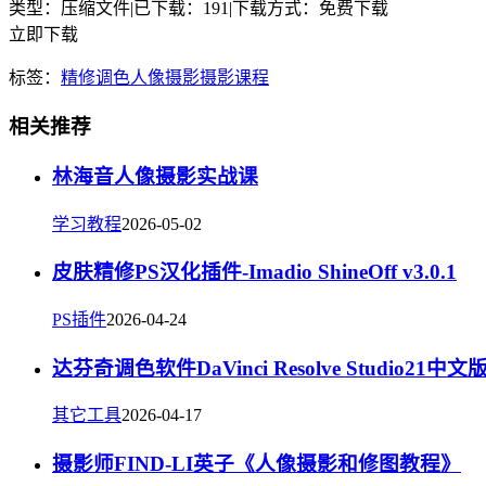
类型：压缩文件
|
已下载：191
|
下载方式：免费下载
立即下载
标签：
精修
调色
人像摄影
摄影课程
相关推荐
林海音人像摄影实战课
学习教程
2026-05-02
皮肤精修PS汉化插件-Imadio ShineOff v3.0.1
PS插件
2026-04-24
达芬奇调色软件DaVinci Resolve Studio21中文
其它工具
2026-04-17
摄影师FIND-LI英子《人像摄影和修图教程》