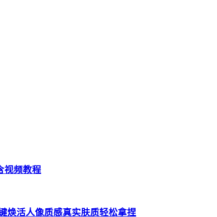
0.3含视频教程
修饰工具一键焕活人像质感真实肤质轻松拿捏