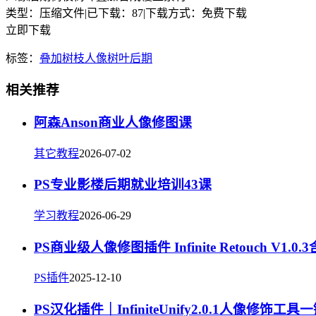
类型：压缩文件
|
已下载：87
|
下载方式：免费下载
立即下载
标签：
叠加
树枝
人像
树叶
后期
相关推荐
阿森Anson商业人像修图课
其它教程
2026-07-02
PS专业影楼后期就业培训43课
学习教程
2026-06-29
PS商业级人像修图插件 Infinite Retouch V1.
PS插件
2025-12-10
PS汉化插件｜InfiniteUnify2.0.1人像