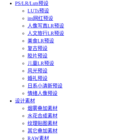
PS/LR/Luts预设
LUTs预设
ins网红预设
人像写真LR预设
人文旅行LR预设
美食LR预设
复古预设
胶片预设
儿童LR预设
风光预设
婚礼预设
日系小清新预设
情绪人像预设
设计素材
烟雾叠加素材
水花合成素材
纹理贴图素材
其它叠加素材
RAW素材