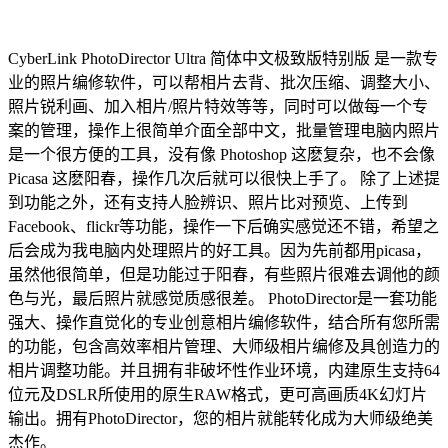
CyberLink PhotoDirector Ultra 简体中文极致版特别版 是一款专
业的照片编修软件，可以帮相片去背、批次压缩、调整大小、
照片锐利画、加入相片/照片特效等等，同时可以做每一个专
案的管理，操作上很简单介面全部中文，批量管理电脑内照片
是一个很方便的工具，没有像 Photoshop 这麽复杂，也不会像
Picasa 这麽阳春，操作几次后就可以很快上手了。 除了上述提
到功能之外，还有支持人脸辨识、照片比对预览、上传到
Facebook、flickr等功能，操作一下后确实感觉还不错，希望之
后会成为我电脑内处理照片的好工具。因为先前都用picasa，
虽然他很简单，但是功能过于阳春，有些照片很难去调他的颜
色与光，最后照片就感觉质感很差。 PhotoDirector是一套功能
强大、操作直觉化的专业创意相片编修软件，结合所有您所需
的功能，包含高效率相片管理、大师级相片编修及具创造力的
相片调整功能。并且拥有非破坏性作业环境，内建原生支持64
位元及DSLR所使用的原生RAW格式，更可高画质4K幻灯片
输出。拥有PhotoDirector，您的相片就能转化成为大师级绝美
杰作。