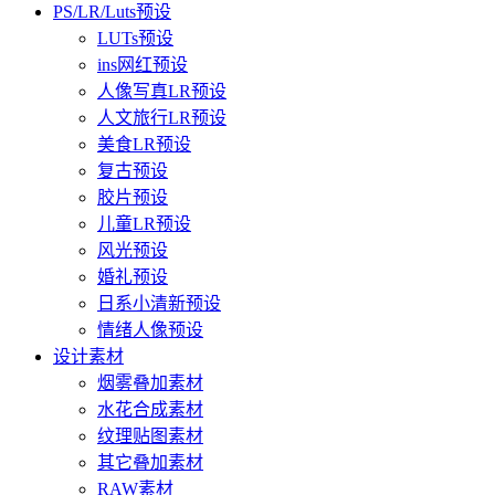
PS/LR/Luts预设
LUTs预设
ins网红预设
人像写真LR预设
人文旅行LR预设
美食LR预设
复古预设
胶片预设
儿童LR预设
风光预设
婚礼预设
日系小清新预设
情绪人像预设
设计素材
烟雾叠加素材
水花合成素材
纹理贴图素材
其它叠加素材
RAW素材