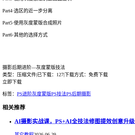
Part4·选区的近一步分离
Part5·使用灰度蒙版合成照片
Part6·其他的选择方式
摄影后期进阶—灰度蒙版技法
类型：压缩文件
|
已下载：127
|
下载方式：免费下载
立即下载
标签：
PS进阶
灰度蒙版
PS技法
PS后期
摄影
相关推荐
AI摄影实战课，PS+AI全技法修图提效创意升级
其它教程
2026-06-29