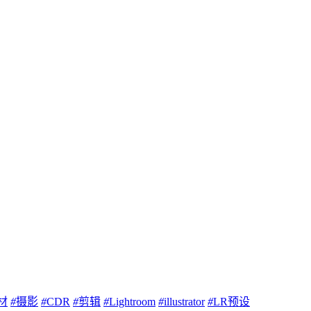
材
#
摄影
#
CDR
#
剪辑
#
Lightroom
#
illustrator
#
LR预设