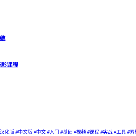
维
用摄影课程
汉化版
#
中文版
#
中文
#
入门
#
基础
#
视频
#
课程
#
实战
#
工具
#
素