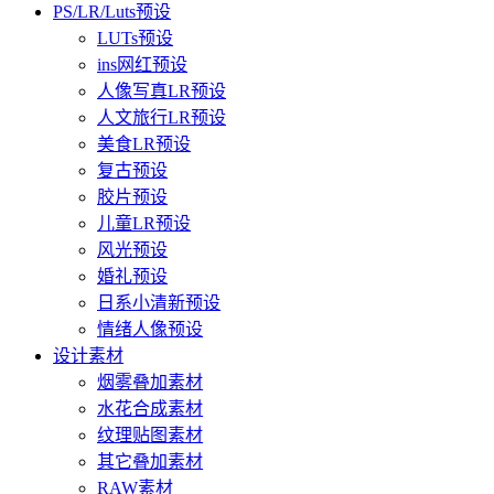
PS/LR/Luts预设
LUTs预设
ins网红预设
人像写真LR预设
人文旅行LR预设
美食LR预设
复古预设
胶片预设
儿童LR预设
风光预设
婚礼预设
日系小清新预设
情绪人像预设
设计素材
烟雾叠加素材
水花合成素材
纹理贴图素材
其它叠加素材
RAW素材