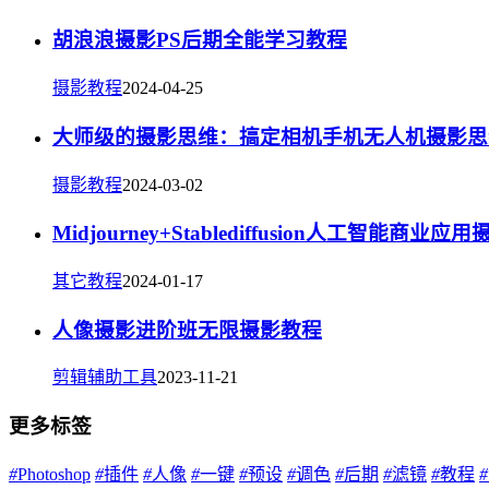
胡浪浪摄影PS后期全能学习教程
摄影教程
2024-04-25
大师级的摄影思维：搞定相机手机无人机摄影思
摄影教程
2024-03-02
Midjourney+Stablediffusion人工智能商业应
其它教程
2024-01-17
人像摄影进阶班无限摄影教程
剪辑辅助工具
2023-11-21
更多标签
#
Photoshop
#
插件
#
人像
#
一键
#
预设
#
调色
#
后期
#
滤镜
#
教程
#