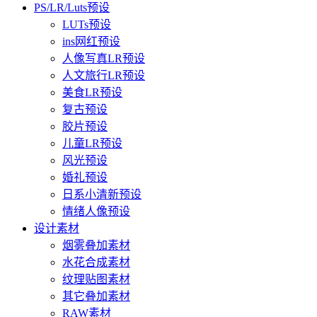
PS/LR/Luts预设
LUTs预设
ins网红预设
人像写真LR预设
人文旅行LR预设
美食LR预设
复古预设
胶片预设
儿童LR预设
风光预设
婚礼预设
日系小清新预设
情绪人像预设
设计素材
烟雾叠加素材
水花合成素材
纹理贴图素材
其它叠加素材
RAW素材