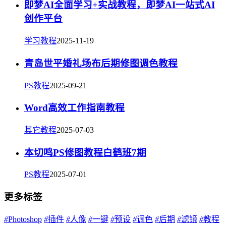
即梦AI全面学习+实战教程，即梦AI一站式AI
创作平台
学习教程
2025-11-19
青岛世平婚礼场布后期修图调色教程
PS教程
2025-09-21
Word高效工作指南教程
其它教程
2025-07-03
本切鸣PS修图教程白鹤班7期
PS教程
2025-07-01
更多标签
#
Photoshop
#
插件
#
人像
#
一键
#
预设
#
调色
#
后期
#
滤镜
#
教程