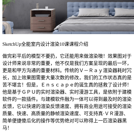
SketchUp全能室内设计渲染10课
课程介绍
做完彩平后的模型不要扔，它还能用来做渲染噢！效果图对于
设计师来说非常的重要，他不仅是我们方案呈现的最后一环，
更是和甲方沟通的重要材料。传统的Ｖ－Ｒａｙ渲染器耗时冗
长，加上效果图需要大量次数的修改，我们的工作状态真的是
苦不堪言！但是，Ｅｎｓｃａｐｅ的诞生真的拯救了设计师！
他是基于ＧＰＵ的实时渲染器、实时漫游工具，是依附于建模
软件的一款插件。与建模软件融为一体可以得到最及时的渲染
反馈，它以快速的渲染反馈速度、拥有商业用途可接受的渲染
质量、快速、高质量的静帧渲染速度、可支持真·ＶＲ漫游、
简单便捷傻瓜化的操作等优势绝对可以称得上一匹渲染器黑
马！