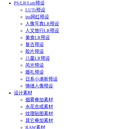
PS/LR/Luts预设
LUTs预设
ins网红预设
人像写真LR预设
人文旅行LR预设
美食LR预设
复古预设
胶片预设
儿童LR预设
风光预设
婚礼预设
日系小清新预设
情绪人像预设
设计素材
烟雾叠加素材
水花合成素材
纹理贴图素材
其它叠加素材
RAW素材