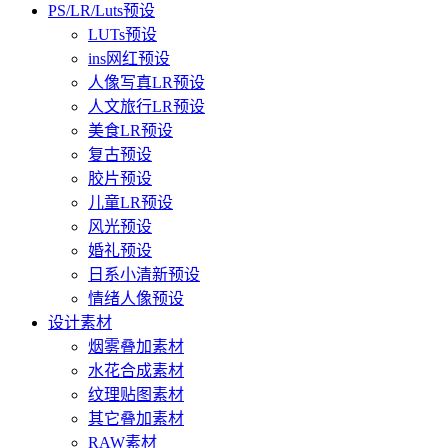
PS/LR/Luts预设
LUTs预设
ins网红预设
人像写真LR预设
人文旅行LR预设
美食LR预设
复古预设
胶片预设
儿童LR预设
风光预设
婚礼预设
日系小清新预设
情绪人像预设
设计素材
烟雾叠加素材
水花合成素材
纹理贴图素材
其它叠加素材
RAW素材