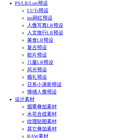
PS/LR/Luts预设
LUTs预设
ins网红预设
人像写真LR预设
人文旅行LR预设
美食LR预设
复古预设
胶片预设
儿童LR预设
风光预设
婚礼预设
日系小清新预设
情绪人像预设
设计素材
烟雾叠加素材
水花合成素材
纹理贴图素材
其它叠加素材
RAW素材