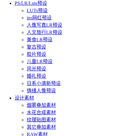
PS/LR/Luts预设
LUTs预设
ins网红预设
人像写真LR预设
人文旅行LR预设
美食LR预设
复古预设
胶片预设
儿童LR预设
风光预设
婚礼预设
日系小清新预设
情绪人像预设
设计素材
烟雾叠加素材
水花合成素材
纹理贴图素材
其它叠加素材
RAW素材