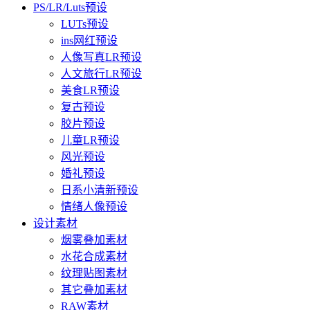
PS/LR/Luts预设
LUTs预设
ins网红预设
人像写真LR预设
人文旅行LR预设
美食LR预设
复古预设
胶片预设
儿童LR预设
风光预设
婚礼预设
日系小清新预设
情绪人像预设
设计素材
烟雾叠加素材
水花合成素材
纹理贴图素材
其它叠加素材
RAW素材