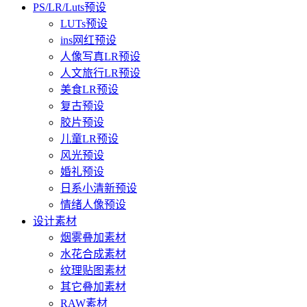
PS/LR/Luts预设
LUTs预设
ins网红预设
人像写真LR预设
人文旅行LR预设
美食LR预设
复古预设
胶片预设
儿童LR预设
风光预设
婚礼预设
日系小清新预设
情绪人像预设
设计素材
烟雾叠加素材
水花合成素材
纹理贴图素材
其它叠加素材
RAW素材