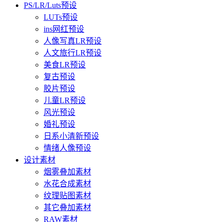
PS/LR/Luts预设
LUTs预设
ins网红预设
人像写真LR预设
人文旅行LR预设
美食LR预设
复古预设
胶片预设
儿童LR预设
风光预设
婚礼预设
日系小清新预设
情绪人像预设
设计素材
烟雾叠加素材
水花合成素材
纹理贴图素材
其它叠加素材
RAW素材