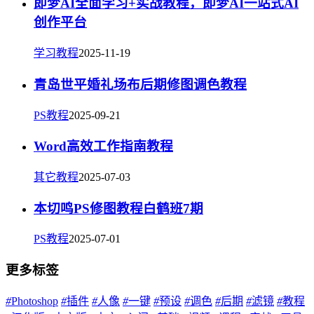
即梦AI全面学习+实战教程，即梦AI一站式AI
创作平台
学习教程
2025-11-19
青岛世平婚礼场布后期修图调色教程
PS教程
2025-09-21
Word高效工作指南教程
其它教程
2025-07-03
本切鸣PS修图教程白鹤班7期
PS教程
2025-07-01
更多标签
#
Photoshop
#
插件
#
人像
#
一键
#
预设
#
调色
#
后期
#
滤镜
#
教程