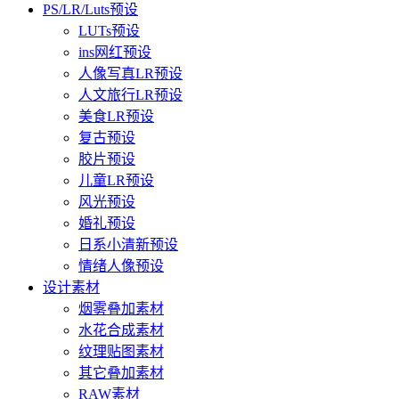
PS/LR/Luts预设
LUTs预设
ins网红预设
人像写真LR预设
人文旅行LR预设
美食LR预设
复古预设
胶片预设
儿童LR预设
风光预设
婚礼预设
日系小清新预设
情绪人像预设
设计素材
烟雾叠加素材
水花合成素材
纹理贴图素材
其它叠加素材
RAW素材