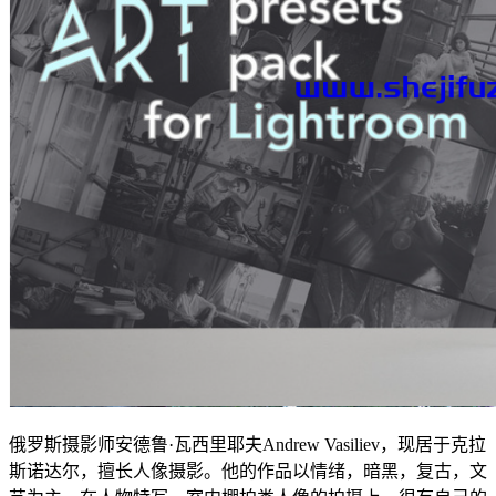
俄罗斯摄影师安德鲁·瓦西里耶夫Andrew Vasiliev，现居于克拉
斯诺达尔，擅长人像摄影。他的作品以情绪，暗黑，复古，文