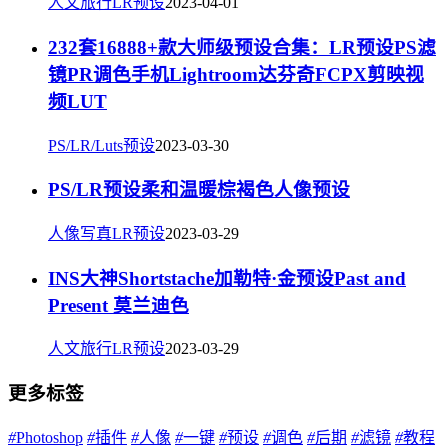
人文旅行LR预设
2023-04-01
232套16888+款大师级预设合集：LR预设PS滤
镜PR调色手机Lightroom达芬奇FCPX剪映视
频LUT
PS/LR/Luts预设
2023-03-30
PS/LR预设柔和温暖棕褐色人像预设
人像写真LR预设
2023-03-29
INS大神Shortstache加勒特·金预设Past and
Present 莫兰迪色
人文旅行LR预设
2023-03-29
更多标签
#
Photoshop
#
插件
#
人像
#
一键
#
预设
#
调色
#
后期
#
滤镜
#
教程