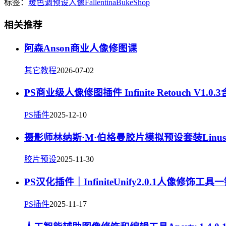
标签：
暖色调
预设
人像
Fallentina
BukeShop
相关推荐
阿森Anson商业人像修图课
其它教程
2026-07-02
PS商业级人像修图插件 Infinite Retouch V1.
PS插件
2025-12-10
摄影师林纳斯·M·伯格曼胶片模拟预设套装Linus Berg
胶片预设
2025-11-30
PS汉化插件｜InfiniteUnify2.0.1人像
PS插件
2025-11-17