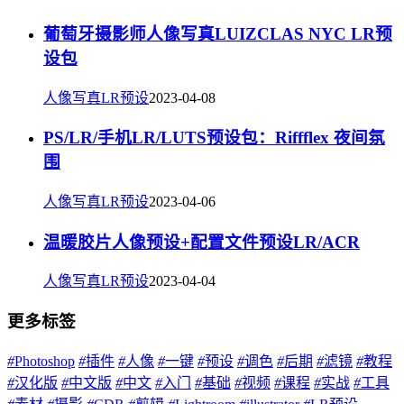
葡萄牙摄影师人像写真LUIZCLAS NYC LR预
设包
人像写真LR预设
2023-04-08
PS/LR/手机LR/LUTS预设包：Riffflex 夜间氛
围
人像写真LR预设
2023-04-06
温暖胶片人像预设+配置文件预设LR/ACR
人像写真LR预设
2023-04-04
更多标签
#
Photoshop
#
插件
#
人像
#
一键
#
预设
#
调色
#
后期
#
滤镜
#
教程
#
汉化版
#
中文版
#
中文
#
入门
#
基础
#
视频
#
课程
#
实战
#
工具