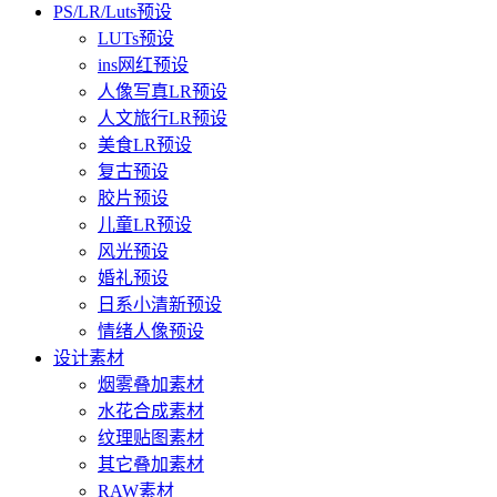
PS/LR/Luts预设
LUTs预设
ins网红预设
人像写真LR预设
人文旅行LR预设
美食LR预设
复古预设
胶片预设
儿童LR预设
风光预设
婚礼预设
日系小清新预设
情绪人像预设
设计素材
烟雾叠加素材
水花合成素材
纹理贴图素材
其它叠加素材
RAW素材