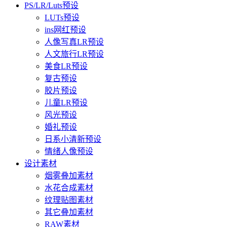
PS/LR/Luts预设
LUTs预设
ins网红预设
人像写真LR预设
人文旅行LR预设
美食LR预设
复古预设
胶片预设
儿童LR预设
风光预设
婚礼预设
日系小清新预设
情绪人像预设
设计素材
烟雾叠加素材
水花合成素材
纹理贴图素材
其它叠加素材
RAW素材